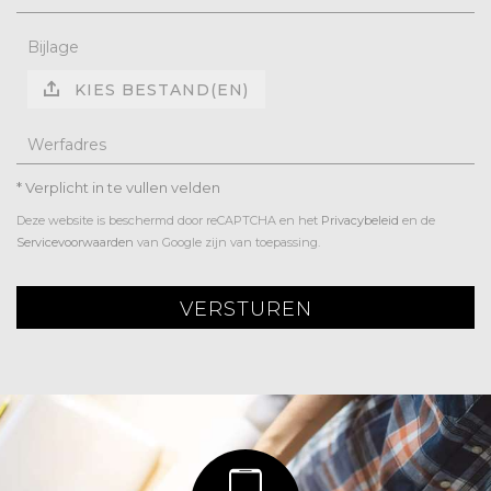
Bijlage
KIES BESTAND(EN)
Werfadres
* Verplicht in te vullen velden
Deze website is beschermd door reCAPTCHA en het
Privacybeleid
en de
Servicevoorwaarden
van Google zijn van toepassing.
VERSTUREN