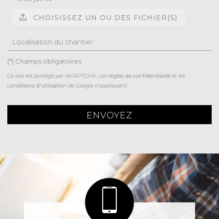
CHOISISSEZ UN OU DES FICHIER(S)
Localisation du chantier
(*) Champs obligatoires
Ce site est protégé par reCAPTCHA. Les
règles de confidentialité
et les
conditions d'utilisation
de Google s'appliquent.
ENVOYEZ