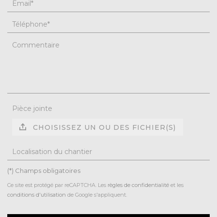
Email
*
Téléphone
*
Commentaire
Pièce jointe
CHOISISSEZ UN OU DES FICHIER(S)
Localisation du chantier
(*) Champs obligatoires
Ce site est protégé par reCAPTCHA. Les
règles de confidentialité
et les
conditions d'utilisation
de Google s'appliquent.