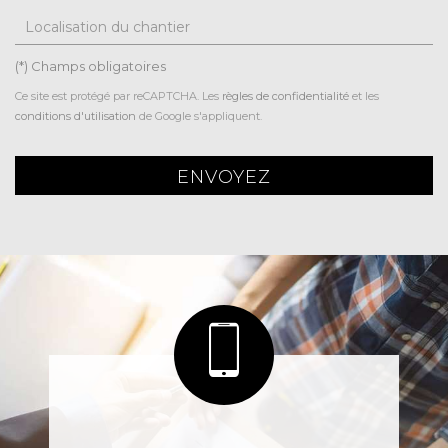
Localisation du chantier
(*) Champs obligatoires
Ce site est protégé par reCAPTCHA. Les
règles de confidentialité
et les
conditions d'utilisation
de Google s'appliquent.
ENVOYEZ