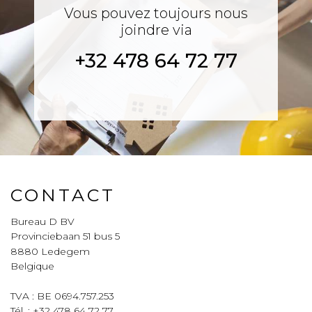
Vous pouvez toujours nous
joindre via
+32 478 64 72 77
CONTACT
Bureau D BV
Provinciebaan 51 bus 5
8880
Ledegem
Belgique
TVA : BE 0694.757.253
Tél. :
+32 478 64 72 77