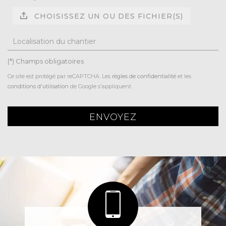
CHOISISSEZ UN OU DES FICHIER(S)
Localisation du chantier
(*) Champs obligatoires
Ce site est protégé par reCAPTCHA. Les
règles de confidentialité
et les
conditions d'utilisation
de Google s'appliquent.
ENVOYEZ